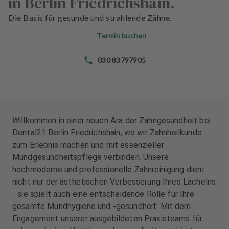
in Berlin Friedrichshain.
n
n
d
d
Die Basis für gesunde und strahlende Zähne.
l
l
Termin buchen
u
u
n
n
030 83797905
g
g
e
e
n
n
T
T
e
e
Willkommen in einer neuen Ära der Zahngesundheit bei
a
a
Dental21 Berlin Friedrichshain, wo wir Zahnheilkunde
m
m
zum Erlebnis machen und mit essenzieller
Mundgesundheitspflege verbinden. Unsere
J
J
hochmoderne und professionelle Zahnreinigung dient
o
o
nicht nur der ästhetischen Verbesserung Ihres Lächelns
b
b
- sie spielt auch eine entscheidende Rolle für Ihre
s
s
gesamte Mundhygiene und -gesundheit. Mit dem
Engagement unserer ausgebildeten Praxisteams für
A
A