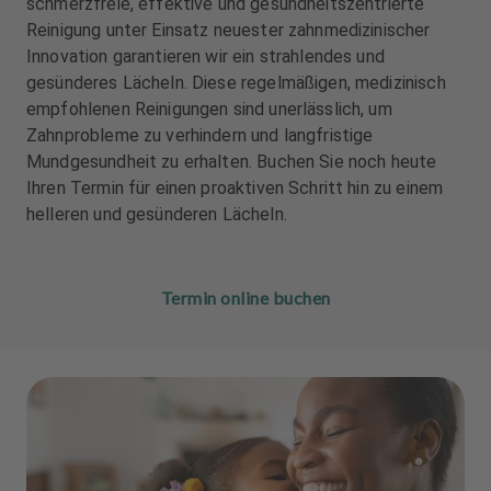
schmerzfreie, effektive und gesundheitszentrierte
u
u
Reinigung unter Einsatz neuester zahnmedizinischer
s
s
Innovation garantieren wir ein strahlendes und
s
s
t
t
gesünderes Lächeln. Diese regelmäßigen, medizinisch
a
a
empfohlenen Reinigungen sind unerlässlich, um
t
t
Zahnprobleme zu verhindern und langfristige
t
t
Mundgesundheit zu erhalten. Buchen Sie noch heute
u
u
Ihren Termin für einen proaktiven Schritt hin zu einem
n
n
helleren und gesünderen Lächeln.
g
g
Termin online buchen