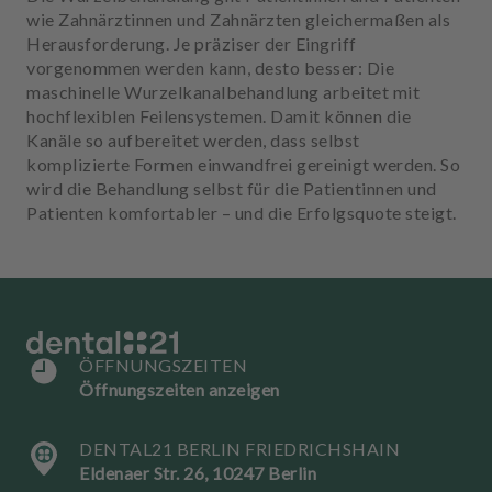
u
wie Zahnärztinnen und Zahnärzten gleichermaßen als
s
Herausforderung. Je präziser der Eingriff
s
vorgenommen werden kann, desto besser: Die
t
maschinelle Wurzelkanalbehandlung arbeitet mit
a
hochflexiblen Feilensystemen. Damit können die
t
Kanäle so aufbereitet werden, dass selbst
t
komplizierte Formen einwandfrei gereinigt werden. So
u
wird die Behandlung selbst für die Patientinnen und
n
Patienten komfortabler – und die Erfolgsquote steigt.
g
ÖFFNUNGSZEITEN
Öffnungszeiten anzeigen
DENTAL21 BERLIN FRIEDRICHSHAIN
Eldenaer Str. 26, 10247 Berlin