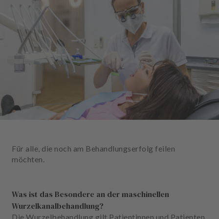
n
d
l
u
n
g
e
n
T
e
a
m
Für alle, die noch am Behandlungserfolg feilen
J
möchten.
o
b
s
Was ist das Besondere an der maschinellen
Wurzelkanalbehandlung?
A
Die Wurzelbehandlung gilt Patientinnen und Patienten