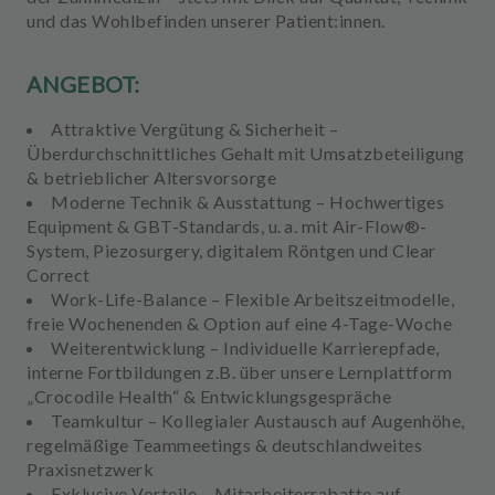
und das Wohlbefinden unserer Patient:innen.
ANGEBOT:
Attraktive Vergütung & Sicherheit
–
Überdurchschnittliches Gehalt mit Umsatzbeteiligung
& betrieblicher Altersvorsorge
Moderne Technik & Ausstattung
– Hochwertiges
Equipment & GBT-Standards, u. a. mit Air-Flow®-
System, Piezosurgery, digitalem Röntgen und Clear
Correct
Work-Life-Balance
– Flexible Arbeitszeitmodelle,
freie Wochenenden & Option auf eine 4-Tage-Woche
Weiterentwicklung
– Individuelle Karrierepfade,
interne Fortbildungen z.B. über unsere Lernplattform
„Crocodile Health“ & Entwicklungsgespräche
Teamkultur
– Kollegialer Austausch auf Augenhöhe,
regelmäßige Teammeetings & deutschlandweites
Praxisnetzwerk
Exklusive Vorteile
– Mitarbeiterrabatte auf