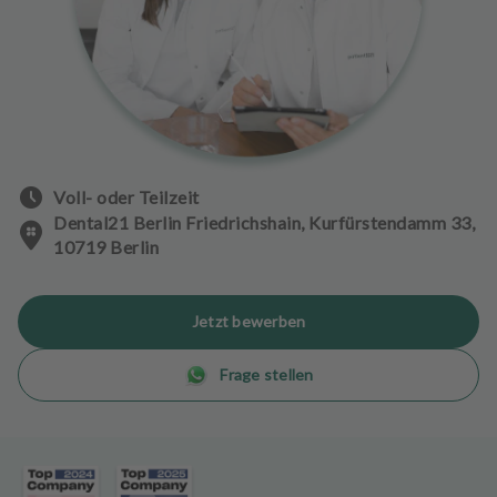
n
d
l
u
n
g
e
n
Voll- oder Teilzeit
Dental21 Berlin Friedrichshain, Kurfürstendamm 33,
T
10719 Berlin
e
a
m
Jetzt bewerben
J
Frage stellen
o
b
s
A