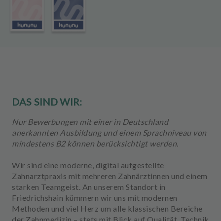
u
s
s
t
a
t
t
u
n
DAS SIND WIR:
g
Nur Bewerbungen mit einer in Deutschland
anerkannten Ausbildung und einem Sprachniveau von
mindestens B2 können berücksichtigt werden.
Wir sind eine moderne, digital aufgestellte
Zahnarztpraxis mit mehreren Zahnärztinnen und einem
starken Teamgeist. An unserem Standort in
Friedrichshain kümmern wir uns mit modernen
Methoden und viel Herz um alle klassischen Bereiche
der Zahnmedizin – stets mit Blick auf Qualität, Technik