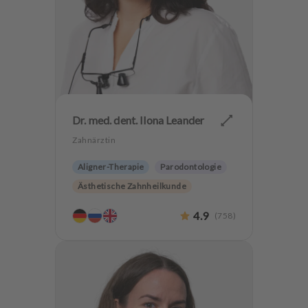
Dr. med. dent. Ilona Leander
Zahnärztin
Aligner-Therapie
Parodontologie
Ästhetische Zahnheilkunde
Hochwertiger Zahnersatz
4.9
(
758
)