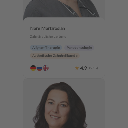
Nare Martirosian
Zahnärztliche Leitung
Aligner-Therapie
Parodontologie
Ästhetische Zahnheilkunde
Hochwertiger Zahnersatz
4.9
(
918
)
Zahnerhaltung
Angstpatienten