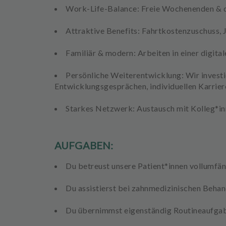
s
Work-Life-Balance
: Freie Wochenenden & 
A
Attraktive Benefits
: Fahrtkostenzuschuss, 
u
s
Familiär & modern:
Arbeiten in einer digit
s
t
Persönliche Weiterentwicklung:
Wir investi
a
Entwicklungsgesprächen, individuellen Karrier
t
t
Starkes Netzwerk:
Austausch mit Kolleg*i
u
n
g
AUFGABEN:
Du
betreust unsere Patient*innen
vollumfän
Du
assistierst
bei
zahnmedizinischen Beha
Du übernimmst eigenständig
Routineaufga