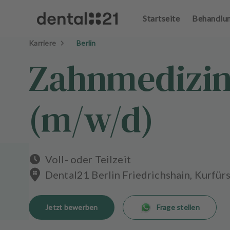
Startseite
Behandlu
A
n
Karriere
Berlin
m
el
Zahnmedizini
d
e
n
(m/w/d)
S
t
a
r
t
s
Voll- oder Teilzeit
e
Dental21 Berlin Friedrichshain, Kurfü
i
t
e
Jetzt bewerben
Frage stellen
B