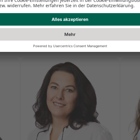
ahnarztpraxis Berlin
21 Berlin Friedrichshain können Sie sich auf erfahrene und k
 Team verlassen. Unser Behandlungsspektrum umfasst: Implant
-Behandlungen.