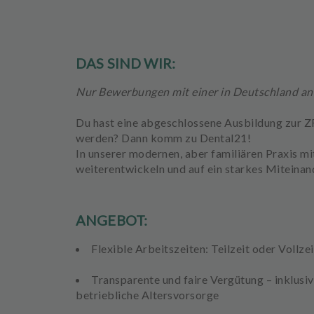
e
h
a
n
DAS SIND WIR:
d
l
Nur Bewerbungen mit einer in Deutschland an
u
n
Du hast eine abgeschlossene Ausbildung zur 
g
werden? Dann komm zu
Dental21!
e
In unserer modernen, aber familiären Praxis m
n
weiterentwickeln und auf ein starkes Miteinan
T
e
ANGEBOT:
a
m
Flexible Arbeitszeiten:
Teilzeit oder Vollzei
J
Transparente und faire Vergütung
– inklusi
o
betriebliche Altersvorsorge
b