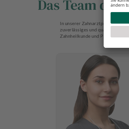
Das Team der Z
In unserer Zahnarztpraxis Dental
zuverlässiges und qualifiziertes
Zahnheilkunde und Parodontitis