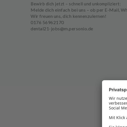
Bewirb dich jetzt – schnell und unkompliziert:
Melde dich einfach bei uns – ob per
E-Mail, Wh
Wir freuen uns, dich kennenzulernen!
0176 56962170
dental21-jobs@m.personio.de