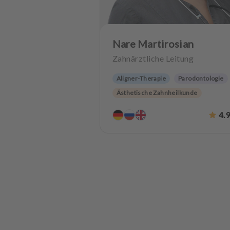
Nare Martirosian
Zahnärztliche Leitung
Aligner-Therapie
Parodontologie
Ästhetische Zahnheilkunde
Hochwertiger Zahnersatz
4.
Zahnerhaltung
Angstpatienten