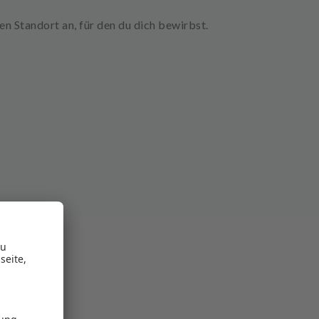
ten
Standort
an, für den du dich bewirbst.