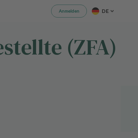
DE
Anmelden
tellte (ZFA)