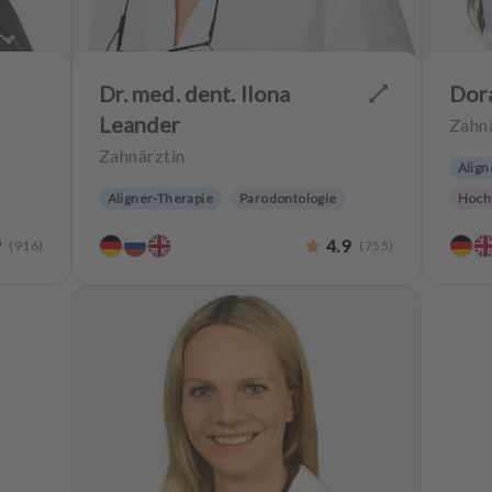
Dr. med. dent. Ilona
Dor
Leander
Zahnä
Zahnärztin
Align
Aligner-Therapie
Parodontologie
Hoch
Ästhetische Zahnheilkunde
9
4.9
(
916
)
(
755
)
Hochwertiger Zahnersatz