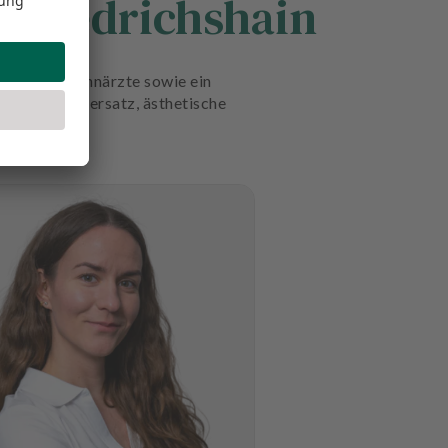
 Friedrichshain
ompetente Zahnärzte sowie ein
ologie, Zahnersatz, ästhetische