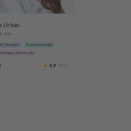
a Urban
rztin
er-Therapie
Endodontologie
wertiger Zahnersatz
4.9
(
307
)