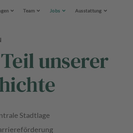
Zum Hauptinhalt springen
ngen
Team
Jobs
Ausstattung
N
Teil unserer
hichte
trale Stadtlage
arriereförderung