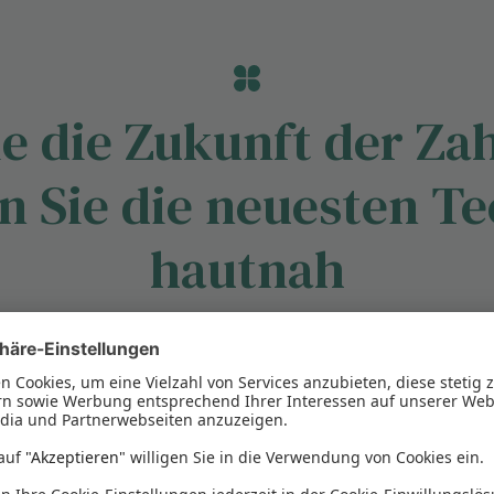
e die Zukunft der Z
n Sie die neuesten T
hautnah
 professionelle Vernetzung und Technologie helf
swesen zu meistern und den Verwaltungsaufwand 
 Sie ein Teil der Revolution im Gesundheitswes