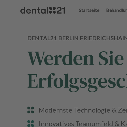
Startseite
Behandlu
A
n
m
el
d
DENTAL21 BERLIN FRIEDRICHSHAI
e
Werden Sie 
n
S
t
a
Erfolgsgesc
r
t
s
e
i
t
Modernste Technologie & Zen
e
Innovatives Teamumfeld & K
B