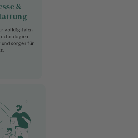
esse &
tattung
r volldigitalen
 Technologien
g und sorgen für
z.