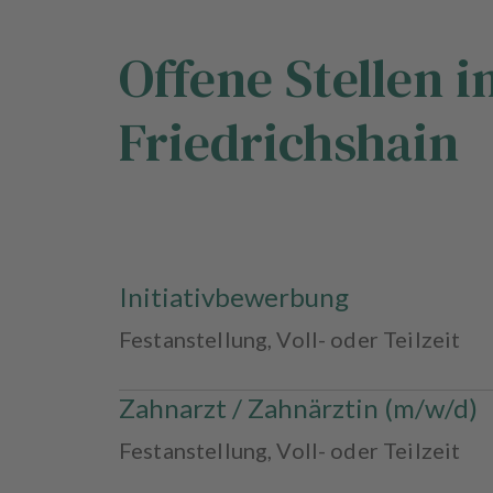
s
Offene Stellen i
A
u
s
Friedrichshain
s
t
a
t
t
u
n
Initiativbewerbung
g
Festanstellung
,
Voll- oder Teilzeit
Zahnarzt / Zahnärztin (m/w/d)
Festanstellung
,
Voll- oder Teilzeit