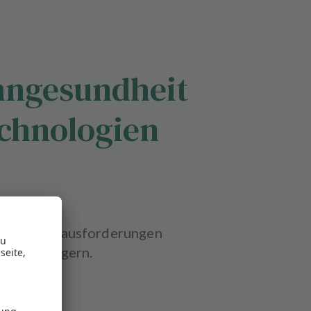
ahngesundheit
echnologien
en, die Herausforderungen
zu verringern.
en sein?