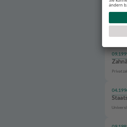
01.200
Vorbe
ZÄ Petz
09.199
Zahnä
Privatza
04.199
Staat
Universi
09.198