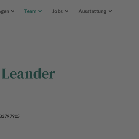
Zum Hauptinhalt springen
ngen
Team
Jobs
Ausstattung
a Leander
 83797905