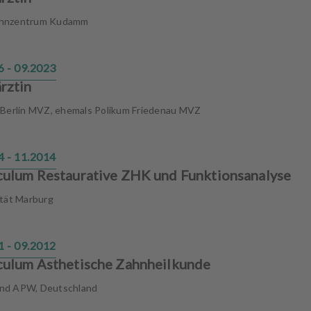
hnzentrum Kudamm
6 - 09.2023
rztin
 Berlin MVZ, ehemals Polikum Friedenau MVZ
4 - 11.2014
culum Restaurative ZHK und Funktionsanalyse
ität Marburg
1 - 09.2012
culum Asthetische Zahnheilkunde
nd APW, Deutschland