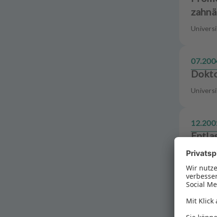
zahnä
Universi
07.200
Dokto
Universi
12.200
Entla
ZPG Dr. 
03.200
Vorbe
die-plus