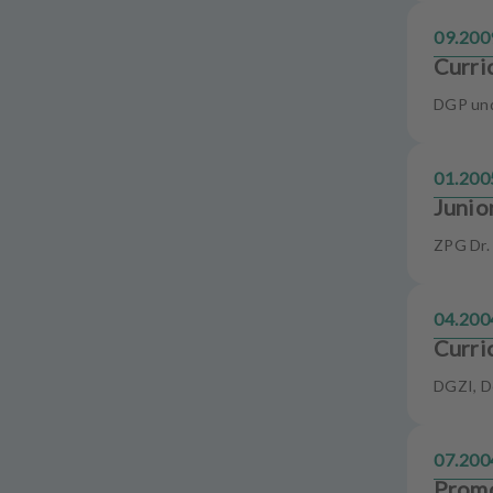
09.200
Curri
DGP und
01.200
Junio
ZPG Dr. 
04.200
Curri
DGZI, D
07.200
Promo