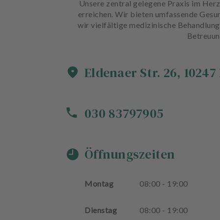
Unsere zentral gelegene Praxis im Herze
erreichen. Wir bieten umfassende Gesun
wir vielfältige medizinische Behandlun
Betreuung
Eldenaer Str.
26
,
10247
030 83797905
Öffnungszeiten
Montag
08
:
00
-
19
:
00
Dienstag
08
:
00
-
19
:
00