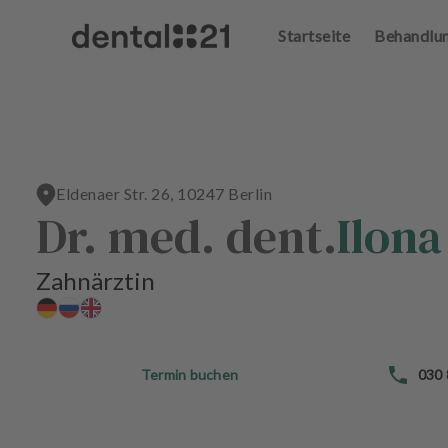
Startseite
Behandlu
A
n
m
el
d
e
n
Eldenaer Str. 26, 10247 Berlin
S
Dr. med. dent.
Ilon
t
a
r
Zahnärztin
t
s
e
i
t
Termin buchen
030
e
B