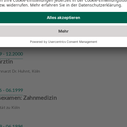
1 - 02.2001
reitungsassistentin
ak, Düsseldorf
9 - 12.2000
rztin
hnarzt Dr. Huhnt, Köln
6 - 06.1999
sexamen: Zahnmedizin
tät zu Köln
9 - 06.1994