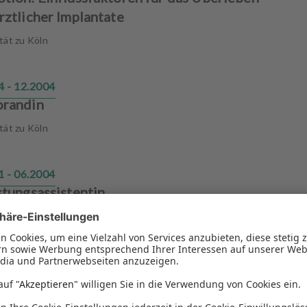
rztlicher Implantate
tät zu Köln
4 - 12.2004
randin
tät zu Köln
1 - 06.2004
stungsassistentin
Dr. Heißler und Kollegen, Köln
1 - 11.2001
reitungsassistentin
-zahnaerzte, Dr. Münks, Düsseldorf