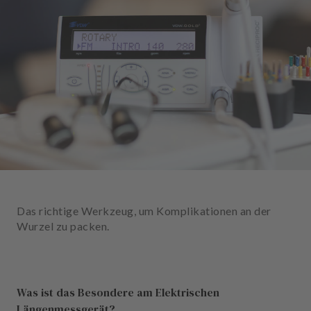
n
d
l
u
n
g
e
n
T
e
a
m
Das richtige Werkzeug, um Komplikationen an der
J
Wurzel zu packen.
o
b
s
Was ist das Besondere am Elektrischen
A
Längenmessgerät?