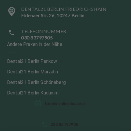
DENTAL21 BERLIN FRIEDRICHSHAIN
Eldenaer Str. 26, 10247 Berlin
TELEFONNUMMER
030 83797905
Andere Praxen in der Nähe
Dental21 Berlin Pankow
Dental21 Berlin Marzahn
Dental21 Berlin Schöneberg
Dental21 Berlin Kudamm
Termin online buchen
S
030 83797905
p