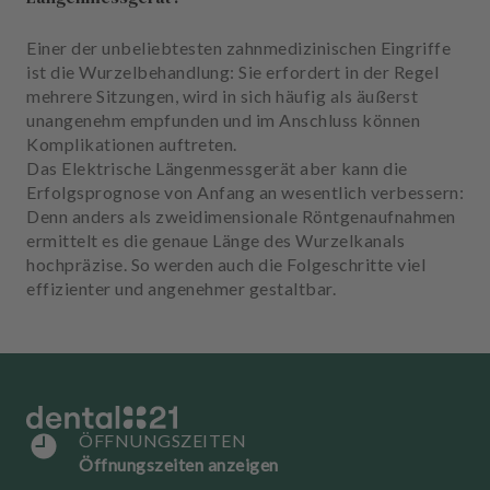
u
s
Einer der unbeliebtesten zahnmedizinischen Eingriffe
s
ist die Wurzelbehandlung: Sie erfordert in der Regel
t
mehrere Sitzungen, wird in sich häufig als äußerst
a
unangenehm empfunden und im Anschluss können
t
Komplikationen auftreten.
t
Das Elektrische Längenmessgerät aber kann die
u
Erfolgsprognose von Anfang an wesentlich verbessern:
n
Denn anders als zweidimensionale Röntgenaufnahmen
g
ermittelt es die genaue Länge des Wurzelkanals
hochpräzise. So werden auch die Folgeschritte viel
effizienter und angenehmer gestaltbar.
ÖFFNUNGSZEITEN
Öffnungszeiten anzeigen