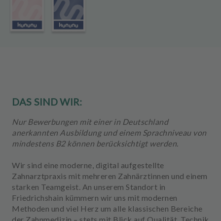
m
e
n
t
DAS SIND WIR:
Nur Bewerbungen mit einer in Deutschland
anerkannten Ausbildung und einem Sprachniveau von
mindestens B2 können berücksichtigt werden.
Wir sind eine moderne, digital aufgestellte
Zahnarztpraxis mit mehreren Zahnärztinnen und einem
starken Teamgeist. An unserem Standort in
Friedrichshain kümmern wir uns mit modernen
Methoden und viel Herz um alle klassischen Bereiche
der Zahnmedizin – stets mit Blick auf Qualität, Technik