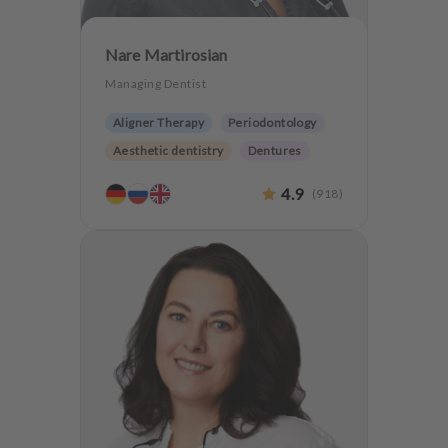
Nare Martirosian
Managing Dentist
Aligner Therapy
Periodontology
Aesthetic dentistry
Dentures
Teeth preservation
4.9
(
918
)
Anxiety Patients