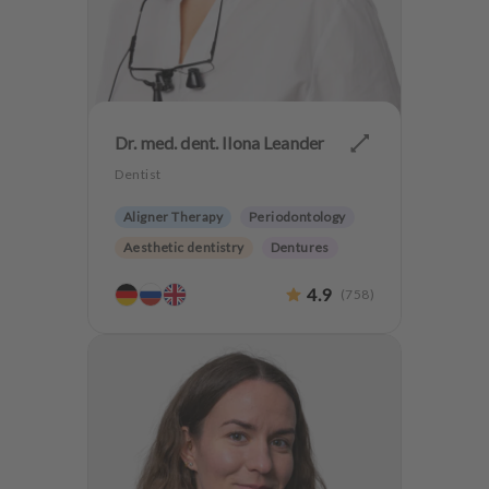
Dr. med. dent. Ilona Leander
Dentist
Aligner Therapy
Periodontology
Aesthetic dentistry
Dentures
4.9
(
758
)