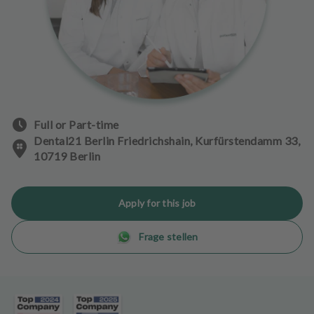
e
n
t
s
T
e
a
Full or Part-time
m
Dental21 Berlin Friedrichshain, Kurfürstendamm 33,
10719 Berlin
J
o
b
Apply for this job
s
Frage stellen
E
q
u
i
p