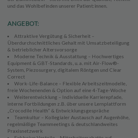
und das Wohlbefinden unserer Patient:innen.
ANGEBOT:
Attraktive Vergütung & Sicherheit
–
Überdurchschnittliches Gehalt mit Umsatzbeteiligung
& betrieblicher Altersvorsorge
Moderne Technik & Ausstattung
– Hochwertiges
Equipment & GBT-Standards, u. a. mit Air-Flow®-
System, Piezosurgery, digitalem Röntgen und Clear
Correct
Work-Life-Balance
– Flexible Arbeitszeitmodelle,
freie Wochenenden & Option auf eine 4-Tage-Woche
Weiterentwicklung
– Individuelle Karrierepfade,
interne Fortbildungen z.B. über unsere Lernplattform
„Crocodile Health“ & Entwicklungsgespräche
Teamkultur
– Kollegialer Austausch auf Augenhöhe,
regelmäßige Teammeetings & deutschlandweites
Praxisnetzwerk
Exklusive Vorteile
– Mitarbeiterrabatte auf