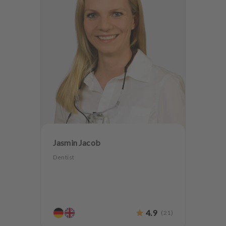
Jasmin Jacob
Dentist
4.9
(
21
)